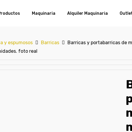
Productos
Maquinaria
Alquiler Maquinaria
Outle
va y espumosos
Barricas
Barricas y portabarricas de 
nidades. foto real
B
p