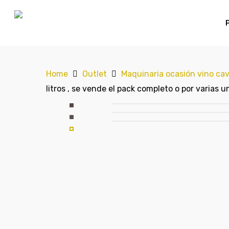
Home
Outlet
Maquinaria ocasión vino ca
litros , se vende el pack completo o por varias u
Hit enter to search or ESC to close