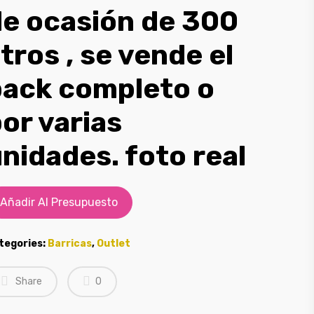
de ocasión de 300
itros , se vende el
pack completo o
or varias
nidades. foto real
Añadir Al Presupuesto
tegories:
Barricas
,
Outlet
Share
0