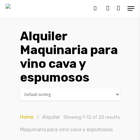
Alquiler
Hit enter to search or ESC to close
Maquinaria para
vino cava y
espumosos
Home
Alquiler
Showing 1–12 of 22 results
Maquinaria para vino cava y espumosos