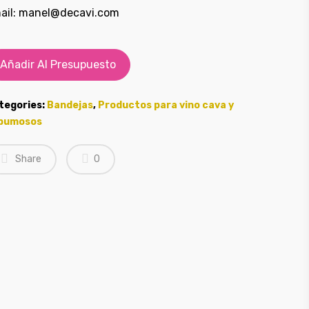
ail: manel@decavi.com
Añadir Al Presupuesto
tegories:
Bandejas
,
Productos para vino cava y
pumosos
Share
0