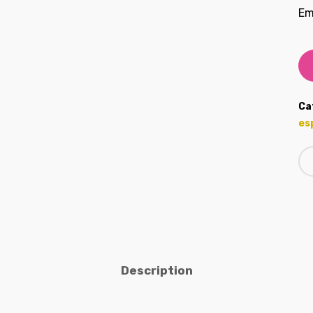
Em
Ca
es
Description