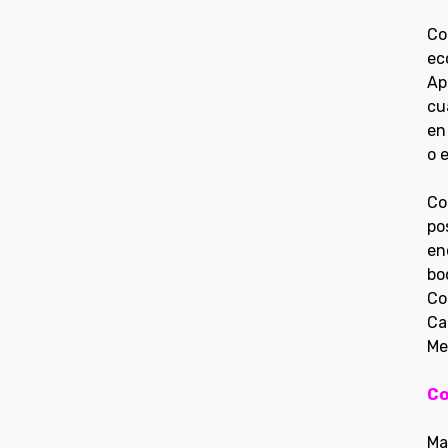
Co
ec
Ap
cu
en
o 
Co
po
en
bo
Co
Ca
Me
Co
Ma