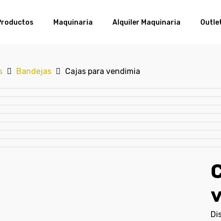
Productos
Maquinaria
Alquiler Maquinaria
Outle
s
Bandejas
Cajas para vendimia
C
Di