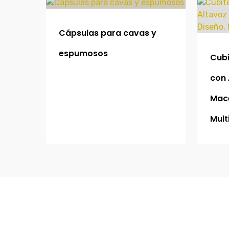
Cápsulas para cavas y
espumosos
Cubi
con 
Mace
Mult