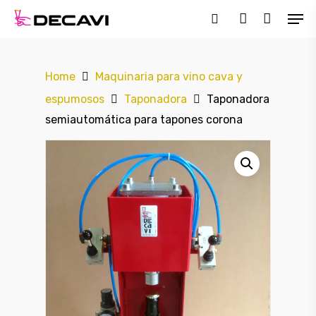
Home
Maquinaria para vino cava y
Hit enter to search or ESC to close
espumosos
Taponadora
Taponadora
semiautomática para tapones corona