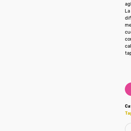
ag
La
di
me
cu
co
ca
ta
Ca
Ta