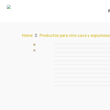
Home
Productos para vino cava y espumoso
Hit enter to search or ESC to close