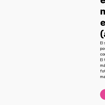
e
(
El
po
co
El
má
fo
ma