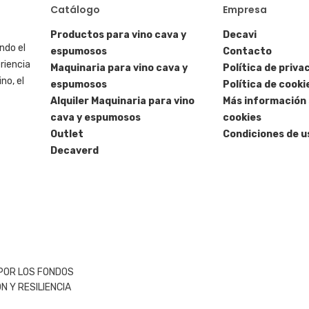
Catálogo
Empresa
Productos para vino cava y
Decavi
ndo el
espumosos
Contacto
riencia
Maquinaria para vino cava y
Política de priva
no, el
espumosos
Política de cooki
Alquiler Maquinaria para vino
Más información 
cava y espumosos
cookies
Outlet
Condiciones de u
Decaverd
 POR LOS FONDOS
 Y RESILIENCIA