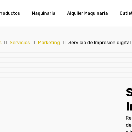
Productos
Maquinaria
Alquiler Maquinaria
Outle
s
Servicios
Marketing
Servicio de Impresión digital
S
I
Re
de