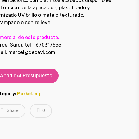
imentación,… con distintos acabados disponibles
 función de la aplicación, plastificado y
rnizado UV brillo o mate o texturado,
tampado o con relieve.
mercial de este producto:
rcel Sardà telf. 670317655
ail: marcel@decavi.com
Añadir Al Presupuesto
tegory:
Marketing
Share
0