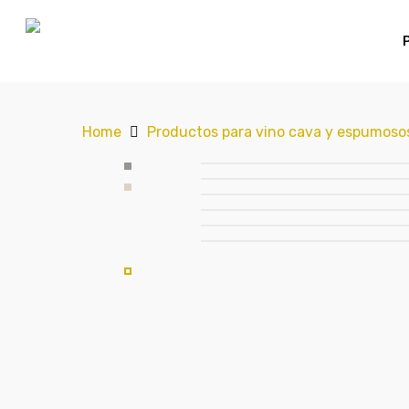
Home
Productos para vino cava y espumoso
Hit enter to search or ESC to close