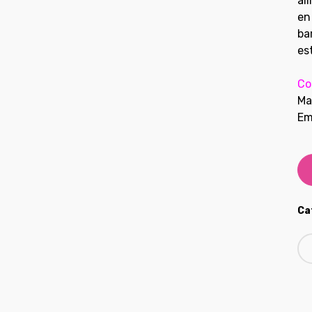
al
en
ba
es
Co
Ma
Em
Ca