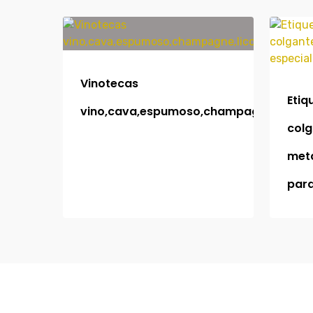
Vinotecas
Etiq
vino,cava,espumoso,champagne,licore
colg
meta
par